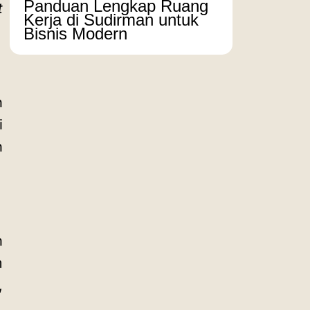
Panduan Lengkap Ruang
t
Kerja di Sudirman untuk
Bisnis Modern
n
i
n
n
m
,