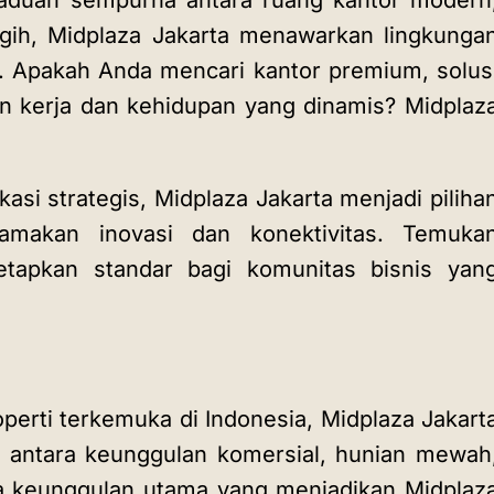
paduan sempurna antara ruang kantor modern
gih, Midplaza Jakarta menawarkan lingkunga
g. Apakah Anda mencari kantor premium, solus
gan kerja dan kehidupan yang dinamis?
Midplaz
asi strategis, Midplaza Jakarta menjadi piliha
amakan inovasi dan konektivitas. Temuka
tapkan standar bagi komunitas bisnis yan
erti terkemuka di Indonesia, Midplaza Jakart
antara keunggulan komersial, hunian mewah
ima keunggulan utama yang menjadikan Midplaz