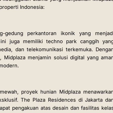
properti Indonesia:
ng-gedung perkantoran ikonik yang menjad
ini juga memiliki techno park canggih yan
edia, dan telekomunikasi terkemuka. Denga
r, Midplaza menjamin solusi digital yang ama
 modern.
 mewah, proyek hunian Midplaza menawarka
ksklusif. The Plaza Residences di Jakarta da
pat pengakuan atas desain dan fasilitas kela