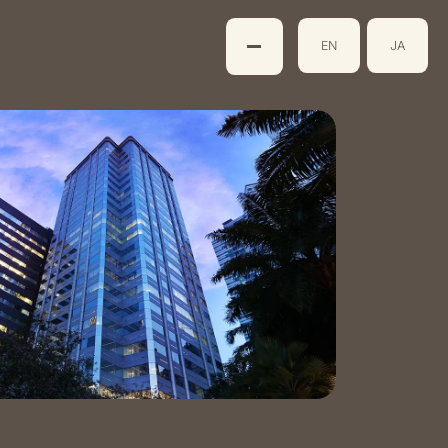
EN
JA