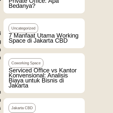
Private Office: Apa
Bedanya?
Uncategorized
i
7 Manfaat Utama Working
Space di Jakarta CBD
g
n
n
Coworking Space
Serviced Office vs Kantor
Konvensional: Analisis
Biaya untuk Bisnis di
Jakarta
n
n
s
Jakarta CBD