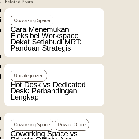
,
Related Posts
n
i
Coworking Space
Cara Menemukan
a
Fleksibel Workspace
Dekat Setiabudi MRT:
Panduan Strategis
n
n
g
Uncategorized
Hot Desk vs Dedicated
Desk: Perbandingan
Lengkap
a
Coworking Space
Private Office
,
Coworking Space vs
a