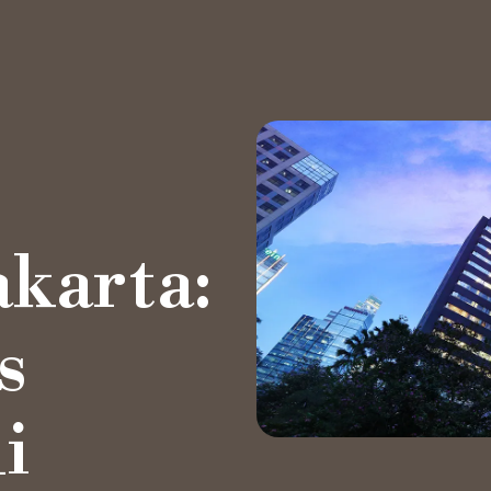
Private Office
akarta:
Hot Desk
Akses Harian
s
Ruang Meeting
i
Ruang Acara