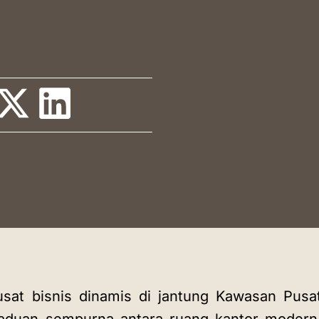
Ruang Pelatihan
Auditorium
Blog
Instagram
LinkedIn
usat bisnis dinamis di jantung Kawasan Pusa