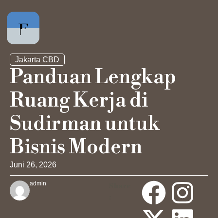
Jakarta CBD
Panduan Lengkap
Ruang Kerja di
Private Office
Sudirman untuk
Hot Desk
Bisnis Modern
Akses Harian
Juni 26, 2026
admin
Share
Ruang Meeting
: