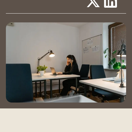
Ruang Acara
Ruang Pelatihan
Auditorium
Hubungi Kami
Book a Tour
Blog
Instagram
LinkedIn