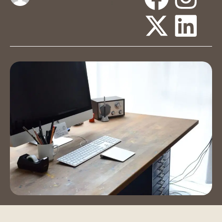
Ruang Acara
:
Ruang Pelatihan
Auditorium
Hubungi Kami
Book a Tour
Blog
Instagram
LinkedIn