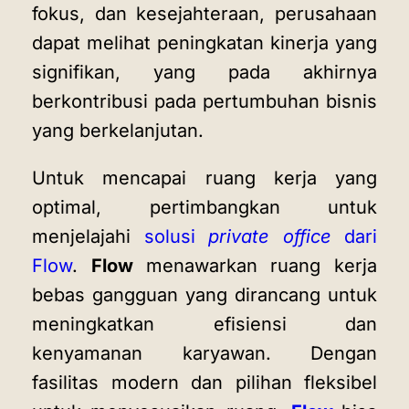
fokus, dan kesejahteraan, perusahaan
dapat melihat peningkatan kinerja yang
signifikan, yang pada akhirnya
berkontribusi pada pertumbuhan bisnis
yang berkelanjutan.
Untuk mencapai ruang kerja yang
optimal, pertimbangkan untuk
menjelajahi
solusi
private office
dari
Flow
.
Flow
menawarkan ruang kerja
bebas gangguan yang dirancang untuk
meningkatkan efisiensi dan
kenyamanan karyawan. Dengan
fasilitas modern dan pilihan fleksibel