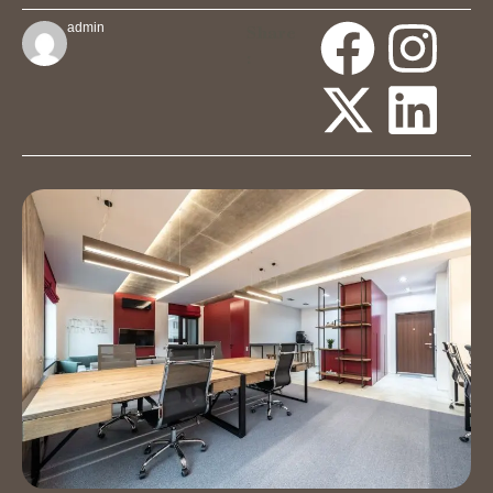
Ruang Acara
admin
Share
:
Ruang Pelatihan
Auditorium
Hubungi Kami
Book a Tour
Blog
Instagram
LinkedIn