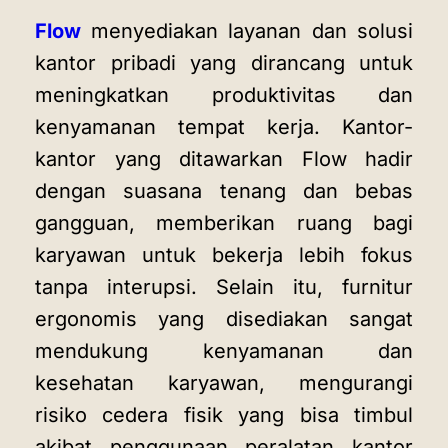
Flow
menyediakan layanan dan solusi
kantor pribadi yang dirancang untuk
meningkatkan produktivitas dan
kenyamanan tempat kerja. Kantor-
kantor yang ditawarkan Flow hadir
dengan suasana tenang dan bebas
gangguan, memberikan ruang bagi
karyawan untuk bekerja lebih fokus
tanpa interupsi. Selain itu, furnitur
ergonomis yang disediakan sangat
mendukung kenyamanan dan
kesehatan karyawan, mengurangi
risiko cedera fisik yang bisa timbul
akibat penggunaan peralatan kantor