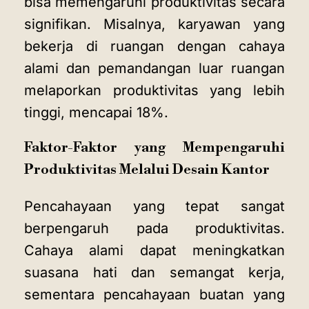
bisa memengaruhi produktivitas secara
signifikan. Misalnya, karyawan yang
bekerja di ruangan dengan cahaya
alami dan pemandangan luar ruangan
melaporkan produktivitas yang lebih
tinggi, mencapai 18%.
Faktor-Faktor yang Mempengaruhi
Produktivitas Melalui Desain Kantor
Pencahayaan yang tepat sangat
berpengaruh pada produktivitas.
Cahaya alami dapat meningkatkan
suasana hati dan semangat kerja,
sementara pencahayaan buatan yang