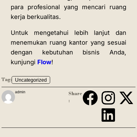
para profesional yang mencari ruang
kerja berkualitas.
Untuk mengetahui lebih lanjut dan
menemukan ruang kantor yang sesuai
dengan kebutuhan bisnis Anda,
kunjungi
Flow
!
Tag:
Uncategorized
admin
Share
: