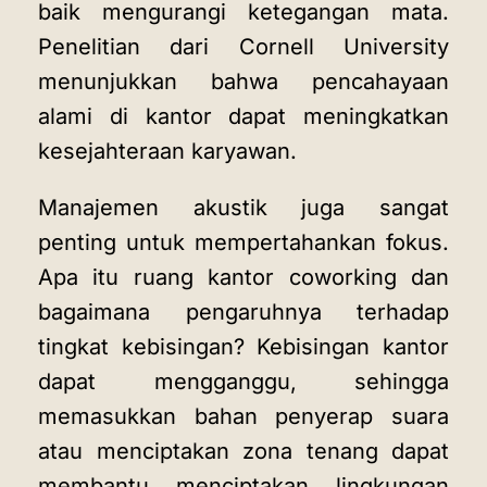
baik mengurangi ketegangan mata.
Penelitian dari Cornell University
menunjukkan bahwa pencahayaan
alami di kantor dapat meningkatkan
kesejahteraan karyawan.
Manajemen akustik juga sangat
penting untuk mempertahankan fokus.
Apa itu ruang kantor coworking dan
bagaimana pengaruhnya terhadap
tingkat kebisingan? Kebisingan kantor
dapat mengganggu, sehingga
memasukkan bahan penyerap suara
atau menciptakan zona tenang dapat
membantu menciptakan lingkungan