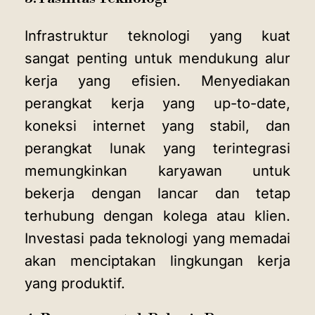
Infrastruktur teknologi yang kuat
sangat penting untuk mendukung alur
kerja yang efisien. Menyediakan
perangkat kerja yang up-to-date,
koneksi internet yang stabil, dan
perangkat lunak yang terintegrasi
memungkinkan karyawan untuk
bekerja dengan lancar dan tetap
terhubung dengan kolega atau klien.
Investasi pada teknologi yang memadai
akan menciptakan lingkungan kerja
yang produktif.