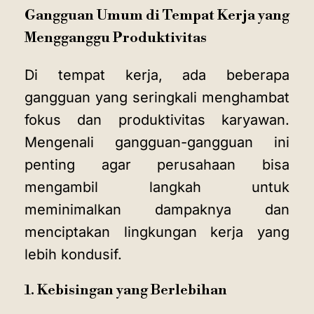
Gangguan Umum di Tempat Kerja yang
Mengganggu Produktivitas
Di tempat kerja, ada beberapa
gangguan yang seringkali menghambat
fokus dan produktivitas karyawan.
Mengenali gangguan-gangguan ini
penting agar perusahaan bisa
mengambil langkah untuk
meminimalkan dampaknya dan
menciptakan lingkungan kerja yang
lebih kondusif.
1. Kebisingan yang Berlebihan