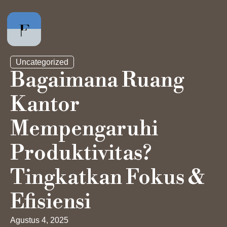
Uncategorized
Bagaimana Ruang
Kantor
Private Office
Mempengaruhi
Hot Desk
Produktivitas?
Akses Harian
Tingkatkan Fokus &
Efisiensi
Ruang Meeting
Agustus 4, 2025