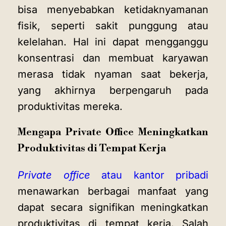
bisa menyebabkan ketidaknyamanan
fisik, seperti sakit punggung atau
kelelahan. Hal ini dapat mengganggu
konsentrasi dan membuat karyawan
merasa tidak nyaman saat bekerja,
yang akhirnya berpengaruh pada
produktivitas mereka.
Mengapa Private Office Meningkatkan
Produktivitas di Tempat Kerja
Private office
atau kantor pribadi
menawarkan berbagai manfaat yang
dapat secara signifikan meningkatkan
produktivitas di tempat kerja. Salah